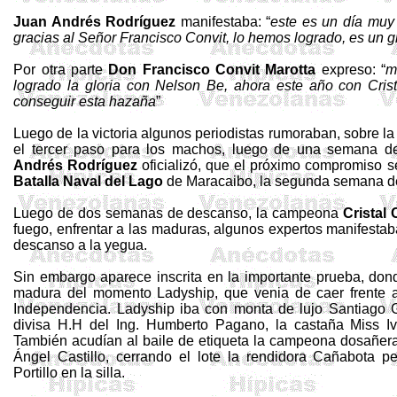
Juan Andrés Rodríguez
manifestaba: “
este es un día muy 
gracias al Señor Francisco
Convit
, lo hemos logrado, es un g
Por otra parte
Don Francisco
Convit
Marotta
expreso: “
m
logrado la gloria con Nelson Be, ahora este año con Cris
conseguir esta hazaña
”
Luego de la victoria algunos periodistas rumoraban, sobre l
el tercer paso para los machos, luego de una semana d
Andrés Rodríguez
oficializó, que el próximo compromiso s
Batalla Naval del Lago
de Maracaibo, la segunda semana de 
Luego
de dos
semanas
de
descanso
, la
campeona
Cristal
fuego
,
enfrentar
a
las
maduras
,
algunos
expertos
manifesta
descanso
a la
yegua
.
Sin embargo aparece inscrita en la importante prueba, don
madura del momento
Ladyship
, que venia de caer frente
Independencia.
Ladyship
iba con monta de lujo Santiago G
divisa
H.H
del Ing. Humberto Pagano, la castaña Miss
I
También acudían al baile de etiqueta la campeona
dosañer
Ángel Castillo, cerrando el lote la rendidora Cañabota 
Portillo en la silla.