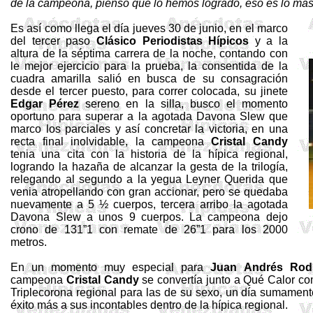
de la
campeona
,
pienso
que
lo
hemos
logrado
,
eso
es
lo
má
Es así como llega el día jueves 30 de junio, en el marco
del tercer paso
Clásico Periodistas Hípicos
y a la
altura de la séptima carrera de la noche, contando con
le mejor ejercicio para la prueba, la consentida de la
cuadra amarilla salió en busca de su consagración
desde el tercer puesto, para correr colocada, su jinete
Edgar Pérez
sereno en la silla, busco el momento
oportuno para superar a la agotada
Davona
Slew
que
marco los parciales y así concretar la victoria, en una
recta final inolvidable, la campeona
Cristal
Candy
tenia una cita con la historia de la hípica regional,
logrando la hazaña de alcanzar la gesta de la trilogía,
relegando al segundo a la yegua
Leyner
Querida que
venia atropellando con gran accionar, pero se quedaba
nuevamente a 5 ½ cuerpos, tercera arribo la agotada
Davona
Slew
a unos 9 cuerpos. La campeona dejo
crono de 131”1 con remate de 26”1 para los
2000
metros
.
En un momento muy especial para
Juan Andrés Rodr
campeona
Cristal
Candy
se convertía junto a Qué Calor c
Triplecorona
regional para las de su sexo, un día sumamente
éxito más a sus incontables dentro de la hípica regional.