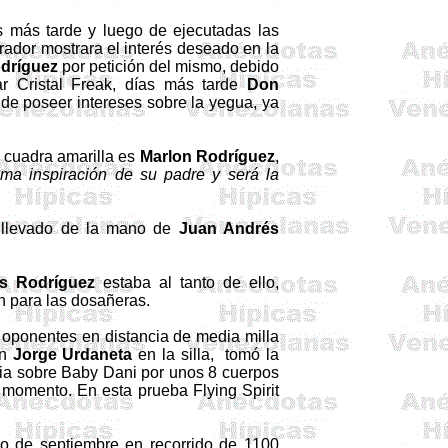
es más tarde y luego de ejecutadas las
rador mostrara el interés deseado en la
odríguez
por petición del mismo, debido
ar Cristal
Freak
, días más tarde
Don
 de poseer intereses sobre la yegua, ya
la cuadra amarilla es
Marlon Rodríguez
,
tima inspiración de su padre y será la
 llevado de la mano de
Juan Andrés
s Rodríguez
estaba al tanto de ello,
n para las
dosañeras
.
4
oponentes
en
distancia
de media
milla
on
Jorge
Urdaneta
en la
silla
,
tomó
la
ia
sobre
Baby
Dani
por
unos
8
cuerpos
l
momento
. En
esta
prueba
Flying Spirit
ro de septiembre en recorrido de
1100