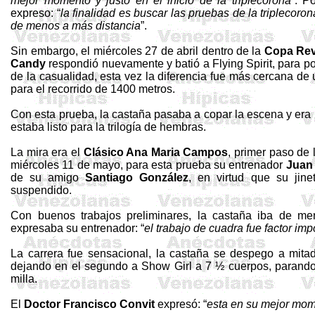
mejor momento y justo en el inicio de la
triplecorona
”. P
expreso: “
la finalidad es buscar las pruebas de la
triplecoron
de menos a más distancia
”.
Sin embargo, el miércoles 27 de abril dentro de
la
Copa Rev
Candy
respondió nuevamente y batió a
Flying
Spirit
, para p
de la casualidad, esta vez la diferencia fue más cercana de
para el recorrido de
1400 metros
.
Con esta prueba, la castaña pasaba a copar la escena y era l
estaba listo para la trilogía de hembras.
La mira era el
Clásico Ana Maria Campos
, primer paso de 
miércoles 11 de mayo, para esta prueba su entrenador
Juan
de su amigo
Santiago González
, en virtud que su jine
suspendido.
Con
buenos
trabajos
preliminares
, la
castaña
iba
de
me
expresaba
su
entrenador
: “
el
trabajo
de
cuadra
fue
factor
imp
La carrera fue sensacional, la castaña se despego a mitad
dejando en el segundo a Show
Girl
a 7 ½ cuerpos, parando 
milla.
El
Doctor Francisco
Convit
expresó: “
esta en su mejor mom