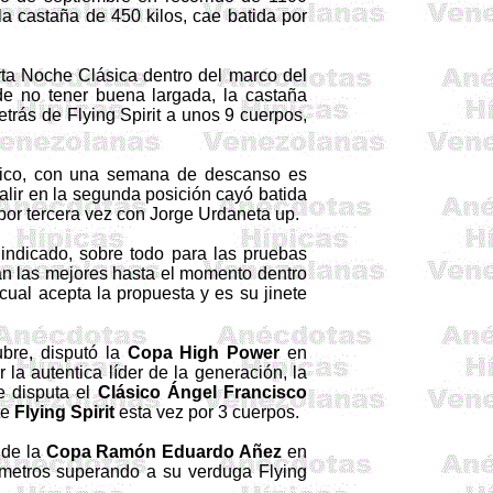
 la castaña de 450 kilos, cae batida por
rta Noche Clásica dentro del marco del
de no tener buena largada, la castaña
detrás de
Flying
Spirit
a unos 9 cuerpos,
ísico, con una semana de descanso es
salir en la segunda posición cayó batida
 por tercera vez con Jorge
Urdaneta
up.
e indicado, sobre todo para las pruebas
ran las mejores hasta el momento dentro
 cual acepta la propuesta y es su jinete
ubre, disputó
la
Copa
High
Power
en
la autentica líder de la generación, la
e disputa el
Clásico Ángel Francisco
te
Flying
Spirit
esta vez por 3 cuerpos.
o de
la
Copa Ramón
Eduardo
Añez
en
os metros superando a su
verduga
Flying