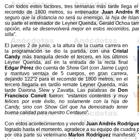
Con todos estos factores, tres semanas más tarde llega 
recorrido de
1800 metros
, su entrenador
Juan Andrés R
seguro que la distancia no será su enemigo, la hija de
Isla
su parte el entrenador de
Leyner
Querida,
Gerald
Ochoa tamb
opción, ella se desenvolverá mejor en estos recorridos, p
silla
”.
El jueves 2 de junio, a la altura de la cuarta carrera en
la programación se dio la partida, con una
Cristal
Candy
más tranquila desde el tercero, en los últimos
Leyner
Querida, así en la entrada de la recta final
Edgar Pérez
dio cuenta de Show
Girl
(
con Jaime Lugo
)
y mantuvo ventaja de 5 cuerpos, en gran carrera,
dejando 122”2 para el recorrido de
1800 metros
, en el
tercero llegaría en tardío remate
Leyner
Querida, más
tarde
Davona
Slew
y
Zavatta
.
Las palabras de
Don
Francisco
Convit
fueron: “
estamos contentos y muy
felices por este éxito, no solamente con la hija de
Candy
, sino con Show
Girl
que ha demostrado tener
buena calidad para nuestro Centauro
”.
Con
estos
acontecimientos
y
viendo
Juan Andrés
Rodrígu
logrado
hasta
el
momento
,
agradece
a
su
equipo
de
cuadra
por
otra
parte
su
veterinario
Marlon
Rodríguez
manifiestó
: 