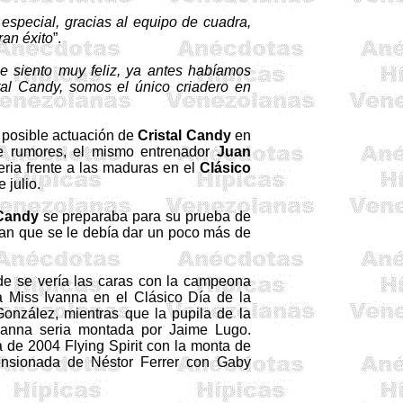
especial, gracias al equipo de cuadra,
ran éxito
”.
e siento muy feliz, ya antes habíamos
tal
Candy
, somos el único criadero en
a posible actuación de
Cristal
Candy
en
e rumores, el mismo entrenador
Juan
eria frente a las maduras en el
Clásico
julio.
 Candy
se
preparaba
para
su
prueba
de
ban
que
se le
debía
dar
un
poco
más
de
de se vería las caras con la campeona
 a Miss
Ivanna
en el Clásico Día de
la
onzález, mientras que la pupila de la
vanna
seria montada por Jaime Lugo.
a
de 2004
Flying
Spirit
con la monta de
pensionada de Néstor Ferrer con
Gaby