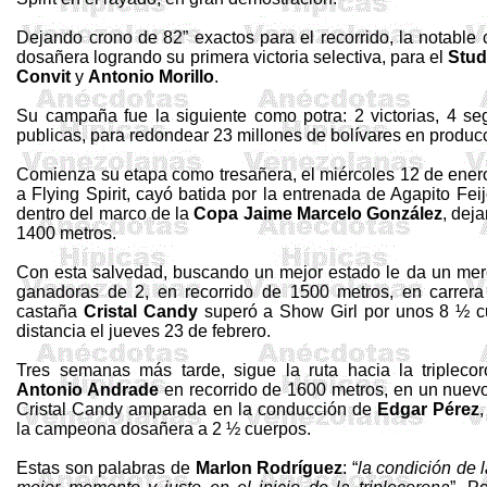
Dejando crono de
82”
exactos para el recorrido, la notabl
dosañera
logrando su primera victoria selectiva, para el
Stu
Convit
y
Antonio Morillo
.
Su campaña fue la siguiente como potra: 2 victorias, 4 se
publicas
, para redondear 23 millones de bolívares en produc
Comienza su etapa como
tresañera
, el miércoles 12 de ene
a
Flying
Spirit
, cayó batida por la entrenada de Agapito Fei
dentro del marco de
la
Copa Jaime
Marcelo González
, dej
1400 metros
.
Con esta salvedad, buscando un mejor estado le da un mer
ganadoras de 2, en recorrido de
1500 metros
, en carrera
castaña
Cristal
Candy
superó a Show
Girl
por unos 8 ½ cu
distancia el jueves 23 de febrero.
Tres semanas más tarde, sigue la ruta hacia la
tripleco
Antonio Andrade
en recorrido de
1600 metros
, en un nuev
Cristal
Candy
amparada en la conducción de
Edgar Pérez
la campeona
dosañera
a 2 ½ cuerpos.
Estas son palabras de
Marlon Rodríguez
: “
la condición de 