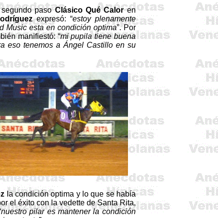
el segundo paso
Clásico Qué Calor
en
odríguez
expresó: “
estoy plenamente
nd
Music esta en condición optima
”. Por
ién manifiestó: “
mi pupila tiene buena
ara eso tenemos a Ángel Castillo en su
ez
la
condición
optima y lo
que
se
había
por
el
éxito
con la
vedette
de Santa Rita,
“
nuestro
pilar
es
mantener
la
condición