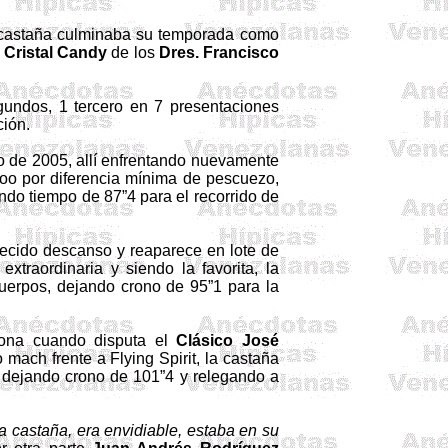
e castaña culminaba su temporada como
d
Cristal
Candy
de los
Dres. Francisco
gundos, 1 tercero en 7 presentaciones
ción.
ro de 2005, allí enfrentando nuevamente
joo por diferencia mínima de pescuezo,
ando tiempo de 87”4 para el recorrido de
ecido descanso y reaparece en lote de
 extraordinaria y siendo la favorita, la
erpos, dejando crono de 95”1 para la
rona
cuando disputa el
Clásico José
o mach frente a
Flying
Spirit
, la castaña
, dejando crono de 101”4 y relegando a
la castaña, era envidiable, estaba en su