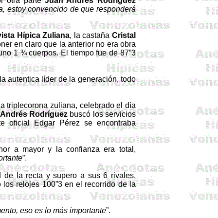
or otra parte
Juan Andrés Rodríguez
a
, estoy convencido de que responderá
ista
Hípica Zuliana
, la castaña
Cristal
oner en claro que la anterior no era obra
 uno 1 ¾ cuerpos. El tiempo fue de 87”3
a autentica líder de la generación, todo
la
triplecorona
zuliana, celebrado el día
 Andrés Rodríguez
buscó los servicios
te oficial Edgar Pérez se encontraba
nor
a mayor y la
confianza
era total,
ortante
”.
 de la recta y supero a sus 6 rivales,
los relojes 100”3 en el recorrido de la
ento, eso es lo más importante
”.