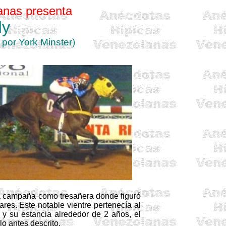
anas
presenta
dy
y
por
York Minster)
ta campaña como
tresañera
donde figuró
res. Este notable vientre pertenecía al
y su estancia alrededor de 2 años, el
lo antes descrito.