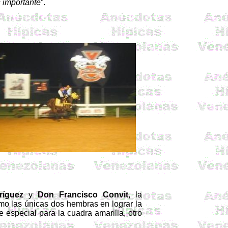
s
importante
”.
íguez
y
Don Francisco
Convit
, la
omo las únicas dos hembras en lograr
la
 especial para la cuadra amarilla, otro