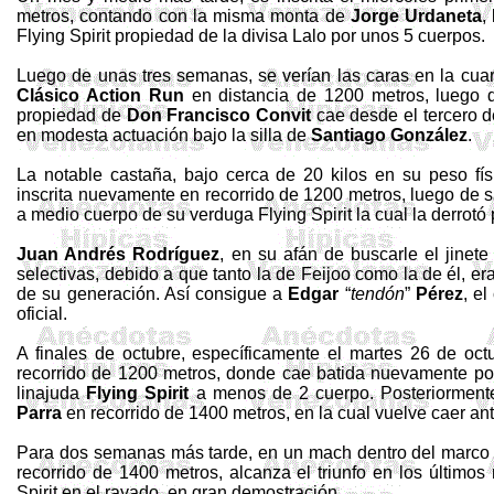
metros
, contando con la misma monta de
Jorge
Urdaneta
,
Flying
Spirit
propiedad de la divisa
Lalo
por unos 5 cuerpos.
Luego de unas tres semanas, se verían las caras en la cua
Clásico
Action
Run
en distancia de
1200 metros
, luego 
propiedad de
Don Francisco
Convit
cae desde el tercero 
en modesta actuación bajo la silla de
Santiago González
.
La notable castaña, bajo cerca de 20 kilos en su peso f
inscrita nuevamente en recorrido de
1200 metros
, luego de 
a medio cuerpo de su
verduga
Flying
Spirit
la cual la derrotó
Juan Andrés Rodríguez
, en su afán de buscarle el jinet
selectivas, debido a que tanto la de Feijoo como la de él, e
de su generación. Así consigue a
Edgar
“
tendón
”
Pérez
, el
oficial.
A finales de octubre, específicamente el martes 26 de oct
recorrido de
1200 metros
, donde cae batida nuevamente por 
linajuda
Flying
Spirit
a menos de 2 cuerpo. Posteriorment
Parra
en recorrido de
1400 metros
, en la cual vuelve caer an
Para dos semanas más tarde, en un mach dentro del marc
recorrido de
1400 metros
, alcanza el triunfo en los últim
Spirit
en el rayado, en gran demostración.