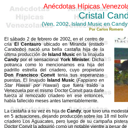
Anécdotas
Hípicas
Venezol
Cristal
Can
(
Ven
, 2002, Island Music en Cand
Por Carlos Romero
El sábado 2 de febrero de 2002, en el centro de
cría
El Centauro
ubicado en Miranda (
estado
Carabobo
) nació una bella castaña hija de la
última producción de
Island
Music
en la linajuda
Candy
por el sensacional
York
Minister
. Dicha
potranca como lo mencionamos era hija del
padrillo estrella del criadero, cuyo propietario
Don Francisco
Convit
tenia sus esperanzas
puestas. El linajudo
Island
Music
(
Fappiano
en
Star
Hawaii
por
Hawaii
) que fuera traído a
Venezuela por el mismo Doctor
Convit
para darle
fuerza al remozado criadero en ese entonces,
había fallecido meses antes lamentablemente.
La castaña a su vez es hija de
Candy
, que tuvo una modes
en 5 actuaciones, dejando producción sobre los 18 mil bolíva
criadero Los Aguacates, pero luego de su campaña pistera 
Doctor
Convit
la adquirió como un notable vientre a pesar de 