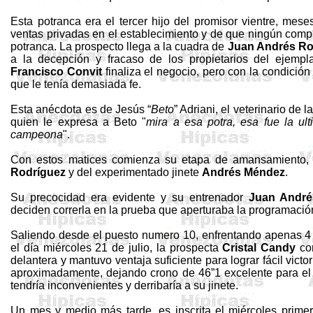
Esta potranca era el tercer hijo del promisor vientre, mes
ventas privadas en el establecimiento y de que ningún comp
potranca.
La
prospecto llega a la cuadra de
Juan Andrés R
a la decepción y fracaso de los propietarios del ejempl
Francisco
Convit
finaliza el negocio, pero con la condición
que le tenía demasiada fe.
Esta anécdota es de Jesús “
Beto
”
Adriani
, el veterinario de 
quien le expresa a
Beto
"
mira a esa potra, esa fue la ul
campeona
".
Con estos matices comienza su etapa de amansamiento,
Rodríguez
y del experimentado jinete
Andrés Méndez
.
Su precocidad era evidente y su entrenador
Juan André
deciden correrla en la prueba que
aperturaba
la programació
Saliendo
desde
el
puesto
numero
10,
enfrentando
apenas
el
día
miércoles
21 de
julio
, la
prospecta
Cristal Candy
c
delantera
y
mantuvo
ventaja
suficiente
para
lograr
fácil
victor
aproximadamente
,
dejando
crono
de 46”1
excelente
para
e
tendría
inconvenientes
y
derribaría
a
su
jinete
.
Un mes y medio más tarde, es inscrita el miércoles prime