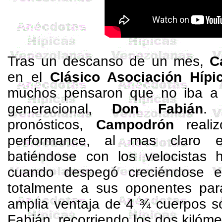
Tras un descanso de un mes,
C
en el
Clásico Asociación Hípi
muchos pensaron que no iba a p
generacional,
Don Fabián
. 
pronósticos,
Campodrón
reali
performance, al mas claro e
batiéndose con los velocistas h
cuando despegó creciéndose 
totalmente a sus oponentes par
amplia ventaja de 4 ¾ cuerpos 
Fabián, recorriendo los dos kilóme