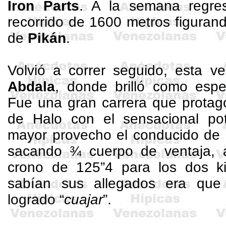
Iron
Parts
. A la semana regre
recorrido de
1600 metros
figurand
de
Pikán
.
Volvió a correr seguido, esta 
Abdala
, donde brilló como espe
Fue una gran carrera que protago
de Halo con el sensacional po
mayor provecho el conducido de
sacando ¾ cuerpo de ventaja, 
crono de 125”4 para los dos k
sabían sus allegados era que
logrado “
cuajar
”.