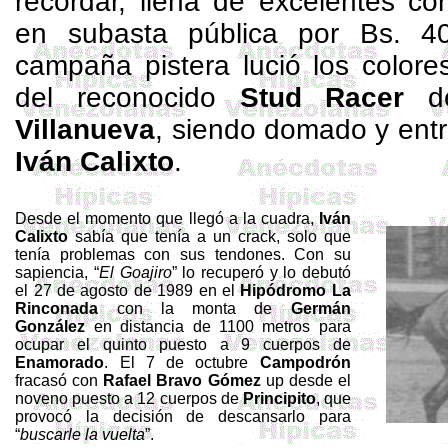
recordar, llena de excelentes co
en subasta pública por Bs. 4
campaña pistera lució los colore
del reconocido
Stud
Racer
d
Villanueva
, siendo domado y entr
Iván Calixto
.
Desde el momento que llegó a la cuadra,
Iván
Calixto
sabía que tenía a un crack, solo que
tenía problemas con sus tendones. Con su
sapiencia, “
El Goajiro
” lo recuperó y lo debutó
el 27 de agosto de 1989 en el
Hipódromo La
Rinconada
con la monta de
Germán
González
en distancia de
1100 metros
para
ocupar el quinto puesto a 9 cuerpos de
Enamorado
. El 7 de octubre
Campodrón
fracasó con
Rafael Bravo
Gómez
up desde el
noveno puesto a 12 cuerpos de
Principito
, que
provocó la decisión de descansarlo para
“
buscarle la vuelta
”.