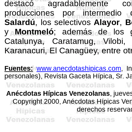
destacó agradablemente c
producciones por intermedio 
Salardú
, los selectivos
Alayor
,
B
y
Montmeló
; además de los g
Catalunya
,
Caratamug
,
Vilobi
Karanacuri
, El
Canagüey
, entre ot
www.anecdotashipicas.com
, I
Fuentes:
personales),
Revista Gaceta Hípica, Sr. 
Anécdotas Hípicas Venezolanas
, juev
Copyright 2000, Anécdotas Hípicas V
derechos reserva