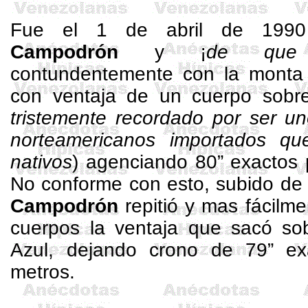
Fue el 1 de abril de 1990 
Campodrón
y ¡
de que
contundentemente con la mont
con ventaja de un cuerpo sob
tristemente recordado por ser u
norteamericanos importados qu
nativos
) agenciando
80”
exactos 
No conforme con esto, subido de 
Campodrón
repitió y mas fácilm
cuerpos la ventaja que sacó sob
Azul, dejando crono de
79”
exa
metros
.