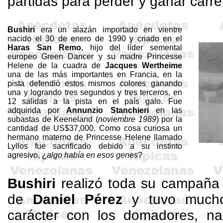
partidas para perder y ganar carre
Bushiri
era un alazán importado en vientre
nacido el 30 de enero de 1990 y criado en el
Haras San Remo
, hijo del líder semental
europeo
Green
Dancer
y su madre
Princesse
Helene
de la cuadra de
Jacques
Wertheime
una de las más importantes en Francia, en la
pista defendió estos mismos colores ganando
una y logrando tres segundos y tres terceros, en
12 salidas a la pista en el país galo. Fue
adquirida por
Annunzio Stanchieri
en las
subastas de Keeneland (
noviembre 1989
) por la
cantidad de US$37,000. Como cosa curiosa un
hermano materno de
Princesse
Helene
llamado
Lyllos
fue sacrificado debido a su instinto
agresivo, ¿
algo había en esos genes
?
Bushiri
realizó toda su campaña 
de
Daniel Pérez
y tuvo mucho
carácter con los domadores,
na