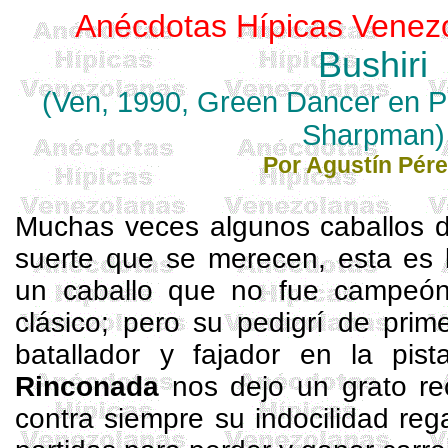
Anécdotas Hípicas Venez
Bushiri
(
Ven
, 1990, Green
Dancer
en
P
Sharpman
)
Por
Agustín Pére
Muchas veces algunos caballos de
suerte que se merecen, esta es 
un caballo que no fue campeón,
clásico; pero su pedigrí de prim
batallador y fajador en la pis
Rinconada
nos dejo un grato re
contra siempre su indocilidad reg