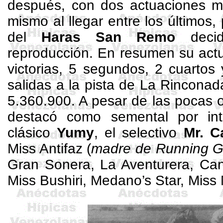
después, con dos actuaciones m
mismo al llegar entre los últimos
del
Haras San Remo
decidi
reproducción. En resumen su actu
victorias, 5 segundos, 2 cuartos
salidas a la pista de La Rincona
5.360.900. A pesar de las pocas 
destacó como semental por int
clásico
Yumy
, el selectivo
Mr. C
Miss Antifaz (
madre de Running G
Gran
Sonera
, La Aventurera, Can
Miss
Bushiri
,
Medano’s
Star, Miss 