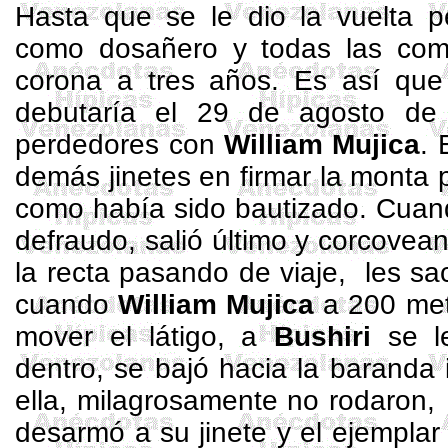
Hasta que se le dio la vuelta 
como
dosañero
y todas las comp
corona a tres años. Es así que
debutaría el 29 de agosto de
perdedores con
William Mujica
. 
demás jinetes en firmar la monta 
como había sido bautizado.
Cuand
defraudo,
salió último y corcovea
la recta pasando de viaje,
les sa
cuando
William Mujica
a
200 me
mover el látigo, a
Bushiri
se le
dentro, se bajó hacia la baranda 
ella, milagrosamente no rodaron,
desarmó a su jinete y el ejempla