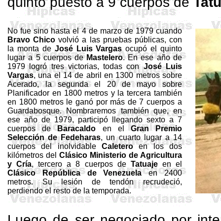
quinto puesto a 9 cuerpos de
Tatu
No fue sino hasta el 4 de marzo de 1979 cuando
Bravo Chico
volvió a las pruebas públicas, con
la monta de
José Luis Vargas
ocupó el quinto
lugar a 5 cuerpos de
Mastelero
. En ese año de
1979 logró tres victorias, todas con
José Luis
Vargas
, una el 14 de abril en 1300 metros sobre
Acerado, la segunda el 20 de mayo sobre
Planificador en 1800 metros y la tercera también
en 1800 metros le ganó por más de 7 cuerpos a
Guardabosque. Nombraremos también que, en
ese año de 1979, participó llegando sexto a 7
cuerpos de
Baracaldo
en el
Gran Premio
Selección de Fedeharas
, un cuarto lugar a 14
cuerpos del inolvidable
Caletero
en los dos
kilómetros del
Clásico Ministerio de Agricultura
y Cría
, tercero a 8 cuerpos de
Tatuaje
en el
Clásico República de Venezuela
en 2400
metros. Su lesión de tendón recrudeció,
perdiendo el resto de la temporada.
Luego de ser negociado por int