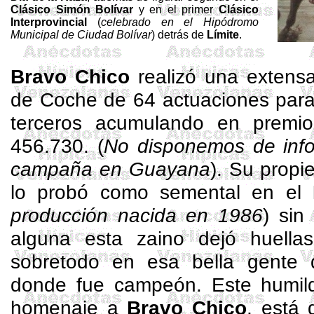
Clásico Simón Bolívar
y en el primer
Clásico
Interprovincial
(
celebrado en el Hipódromo
Municipal de Ciudad Bolívar
) detrás de
Límite
.
Bravo Chico
realizó una extens
de Coche de 64 actuaciones para 
terceros acumulando en premio
456.730. (
No disponemos de info
campaña en Guayana
). Su propi
lo probó como semental en el
producción nacida en 1986
) sin
alguna esta zaino dejó huella
sobretodo en esa bella gente 
donde fue campeón. Este humil
homenaje a
Bravo Chico
, está