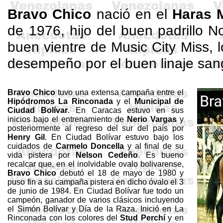
Bravo Chico
nació en el
Haras 
de 1976, hijo del buen padrillo
No
buen vientre de
Music
City Miss, 
desempeño por el buen linaje san
Bravo Chico
tuvo una extensa campaña entre el
Hipódromos La Rinconada
y el
Municipal de
Ciudad Bolívar
. En Caracas estuvo en sus
inicios bajo el entrenamiento de
Nerio
Vargas
y
posteriormente al regreso del sur del país por
Henry Gil
. En Ciudad Bolívar estuvo bajo los
cuidados de
Carmelo Doncella
y al final de su
vida pistera por
Nelson Cedeño
. Es bueno
recalcar que, en el inolvidable ovalo bolivarense,
Bravo Chico
debutó el 18 de mayo de 1980 y
puso fin a su campaña pistera en dicho óvalo el 3
de junio de 1984. En Ciudad Bolívar fue todo un
campeón, ganador de varios clásicos incluyendo
el Simón Bolívar y Día de la Raza. Inició en La
Rinconada con los colores del
Stud
Perchí
y en