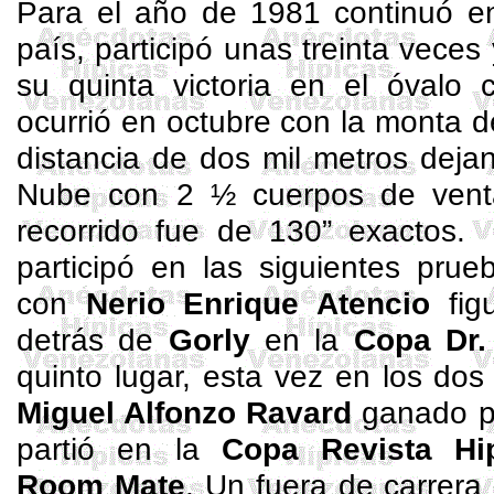
Para el año de 1981 continuó en 
país, participó unas treinta veces
su quinta victoria en el óvalo
ocurrió en octubre con la monta 
distancia de dos mil metros deja
Nube con 2 ½ cuerpos de venta
recorrido fue de 130” exactos
participó en las siguientes prue
con
Nerio
Enrique Atencio
figu
detrás de
Gorly
en la
Copa Dr.
quinto lugar, esta vez en los dos
Miguel Alfonzo
Ravard
ganado 
partió en la
Copa Revista Hi
Room
Mate
. Un fuera de carrera