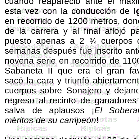
cuando reapareció ante el máxim
esta vez con la conducción de
I
en recorrido de
1200 metros
, do
de la carrera y al final aflojó 
puesto apenas a 2 ¾ cuerpos
semanas después fue inscrito ant
novena serie en recorrido de
110
Sabaneta
II que era el gran fa
sacó la cara y triunfó abiertame
cuerpos sobre Sonajero y dejan
regreso al recinto de ganadores
salva de aplausos ¡
El Sobera
méritos de su campeón
!