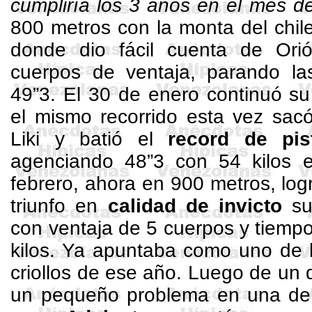
cumpliría los 3 años en el mes de
800 metros
con la monta del chi
donde dio fácil cuenta de Ori
cuerpos de ventaja, parando las
49”3. El 30 de enero continuó s
el mismo recorrido esta vez sa
Liki
y batió el
record de pis
agenciando 48”3 con 54 kilos 
febrero, ahora en
900 metros
, lo
triunfo en
calidad de invicto
su
con ventaja de 5 cuerpos y tiemp
kilos. Ya apuntaba como uno de 
criollos de ese año. Luego de un
un pequeño problema en una de