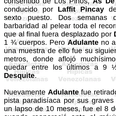
consentido de Los Pinos,
As De
conducido por
Laffit
Pincay
def
sexto puesto. Dos semanas 
barbaridad al pelear toda el recor
que al final fuera desplazado por
1 ¾ cuerpos. Pero
Adulante
no a
una muestra de ello fue su sigui
metros
, donde aflojó muchísimo
quedar entre los últimos a 9 
Desquite
.
Nuevamente
Adulante
fue retira
pista paradisíaca por sus graves
un lapso de 10 meses, fue el 8 