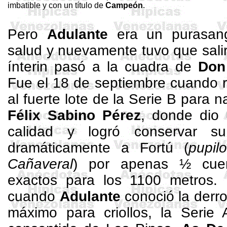
imbatible y con un título de
Campeón
.
Pero
Adulante
era un purasang
salud y nuevamente tuvo que sali
ínterin pasó a la cuadra de
Don
Fue el 18 de septiembre cuando r
al fuerte lote de
la Serie
B
para na
Félix Sabino Pérez
, donde dio
calidad y logró conservar su
dramáticamente a
Fortú
(
pupi
Cañaveral
) por apenas ½ cue
exactos para los
1100 metros
.
cuando
Adulante
conoció la derro
máximo para criollos,
la Serie
A