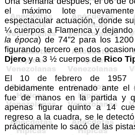
Una semana después, el 06 de o
el máximo lote nuevament
espectacular actuación, donde su
¼ cuerpos a Flamenca y dejando 
la época
) de 74”2 para los
1200
figurando tercero en dos ocasio
Djero
y a 3 ½ cuerpos de
Rico Ti
El 10 de febrero de 1957
debidamente entrenado ante el 
fue de manos en la partida y 
apenas figurar quinto a 14 c
regreso a la cuadra, se le detectó
prácticamente lo sacó de las pista