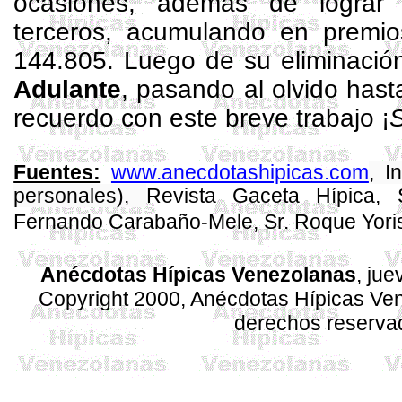
ocasiones, además de logra
terceros, acumulando en premio
144.805. Luego de su eliminació
Adulante
, pasando al olvido has
recuerdo con este breve trabajo ¡
www.anecdotashipicas.com
, I
Fuentes:
personales),
Revista
Gaceta
Hípica, S
Fernando
Carabaño
-Mele, Sr. Roque
Yori
Anécdotas Hípicas Venezolanas
, ju
Copyright 2000, Anécdotas Hípicas V
derechos reserva