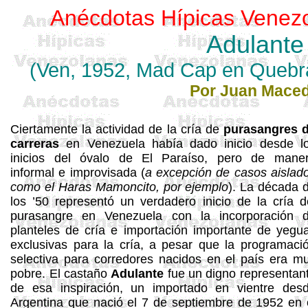
Anécdotas
Hípicas
Venez
Adulante
(Ven, 1952,
Mad
Cap
en Quebra
Por
Juan
Mace
Ciertamente la actividad de la cría de
purasangres 
carreras
en Venezuela había dado inicio desde l
inicios del óvalo de El Paraíso, pero de mane
informal e improvisada (
a excepción de casos aislad
como el
Haras
Mamoncito, por ejemplo
). La década 
los ’50 representó un verdadero inicio de la cría d
purasangre en Venezuela con la incorporación 
planteles de cría e importación importante de yegu
exclusivas para la cría, a pesar que la programaci
selectiva para corredores nacidos en el país era m
pobre. El castaño
Adulante
fue un digno representan
de esa inspiración, un importado en vientre des
Argentina que nació el 7 de septiembre de 1952 en 