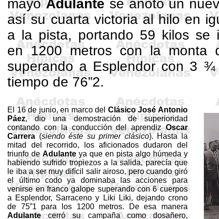
mayo
Adulante
se anotó un nuev
así su cuarta victoria al hilo en 
a la pista, portando 59 kilos s
en
1200 metros
con la monta
superando a Esplendor con 3 ¾ 
tiempo de 76”2.
El 16 de junio, en marco del
Clásico José Antonio
Páez
, dio una demostración de superioridad
contando con la conducción del aprendiz
Oscar
Carrera
(
siendo éste su primer clásico
). Hasta la
mitad del recorrido, los aficionados dudaron del
triunfo de
Adulante
ya que en pista algo húmeda y
habiendo sufrido tropiezos a la salida, parecía que
le iba a ser muy difícil salir airoso, pero cuando giró
el último codo ya dominaba las acciones para
venirse en franco galope superando con 6 cuerpos
a Esplendor, Sarraceno y
Liki
Liki
, dejando crono
de 75”1 para los
1200 metros
. De esa manera
Adulante
cerró su campaña como
dosañero
,