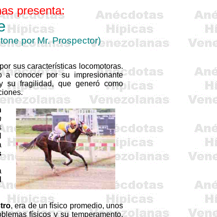
as presenta:
e
tone
por Mr.
Prospector
)
or sus características locomotoras.
 a conocer por su impresionante
 y su fragilidad, que generó como
ciones.
n
n
s
l
a
s
a
d
tro
, era de un físico promedio, unos
blemas físicos y su temperamento,