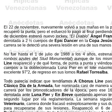
El 22 de noviembre, nuevamente volvió a sus mañas en la pa
recuperó la punta, pero el esfuerzo lo pagó al final perdie
de diciembre estrenó nuevo jockey, “
El Diablo
”
Ángel Fran
derrotada a 2 ½ cuerpos de
Epic
Dancer
en la
Copa Jesús
carrera se le detectó una severa lesión en una de sus manos q
No fue hasta el 1 de julio de
1988 a
los 4 años, estrena
rombos azules del
Stud
Monumental
) aunque de los mism
Line
reapareció y de qué forma, de punta a punta y viéndo
cuerpos a la
doblecoronada
Luna
Pier
en el lote máxim
excelente 97”2, de regreso en sus lomos
Rafael Torrealba
.
Todo parecía indicar que tendríamos
A
Chorus
Line
para
Clásico Día de la Armada
, fue nominada casi de manera u
carrera por los pronosticadores de la época, pero ese 1
derrotada ante
Luna
Pier
y
En Breve
quedando apenas ter
segundo lugar por vía reglamentaria. La semana siguie
Veterinario
, carrera donde fracasó estrepitosamente y sus 
para recuperarse de sus lesiones. Reapareció el 6 d