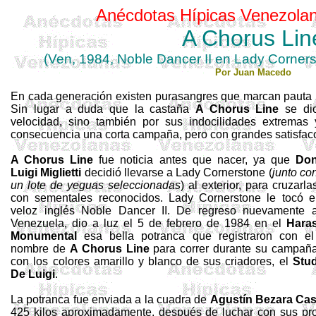
Anécdotas Hípicas Venezolan
A
Chorus
Lin
(Ven, 1984, Noble
Dancer
II en Lady
Corners
Por Juan Macedo
En cada generación existen purasangres que marcan pauta p
Sin lugar a duda que la castaña
A
Chorus
Line
se dio
velocidad, sino también por sus indocilidades extremas
consecuencia una corta campaña, pero con grandes satisfac
A
Chorus
Line
fue noticia antes que nacer, ya que
Do
Luigi
Miglietti
decidió llevarse a Lady
Cornerstone
(
junto co
un lote de yeguas seleccionadas
) al exterior, para cruzarla
con sementales reconocidos. Lady
Cornerstone
le tocó e
veloz inglés Noble
Dancer
II. De regreso nuevamente 
Venezuela, dio a luz el 5 de febrero de 1984 en el
Hara
Monumental
esa bella potranca que registraron con el
nombre de
A
Chorus
Line
para correr durante su campañ
con los colores amarillo y blanco de sus criadores, el
Stu
De Luigi
.
La potranca fue enviada a la cuadra de
Agustín
Bezara
Cas
425 kilos aproximadamente, después de luchar con sus pro