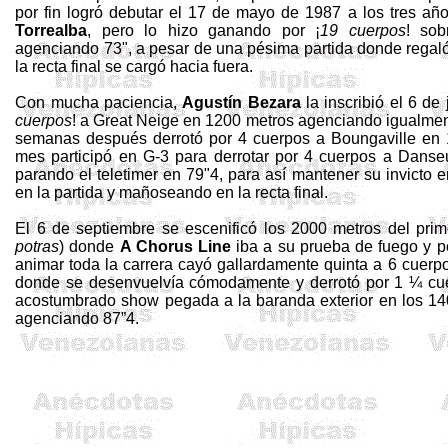
por fin logró debutar el
17 de mayo de
1987 a
los tres añ
Torrealba
, pero lo hizo ganando por ¡
19 cuerpos
! so
agenciando 73"
, a pesar de una pésima partida donde rega
la recta final se cargó hacia fuera.
Con mucha paciencia,
Agustín
Bezara
la inscribió el 6 de
cuerpos
! a Great
Neige
en
1200 metros agenciando igualmen
semanas después derrotó por 4 cuerpos a
Boungaville
en
mes participó en G-3 para derrotar por 4 cuerpos a
Danse
parando el
teletimer
en 79"4
, para así mantener su invicto 
en la partida y mañoseando en la recta final.
El 6 de septiembre se escenificó los
2000 metros
del pri
potras
) donde
A
Chorus
Line
iba a su prueba de fuego y po
animar toda la carrera cayó gallardamente quinta a 6 cuer
donde se
desenvuelvía
cómodamente y derrotó por 1 ¼ cu
acostumbrado show pegada a la baranda exterior en los
14
agenciando 87”4.