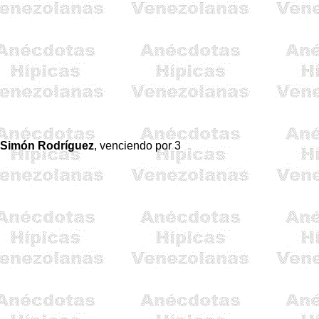
 Simón Rodríguez
, venciendo por 3