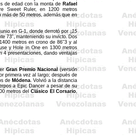
os de edad con la monta de
Rafael
bre
Sweet
Ruler
, en
1200 metros
ló más de
50 metros, además que
en
 junio en G-1, donde derrotó por ¡
15
te 73"
, manteniendo su invicto. Dos
1400 metros en crono de 86"3
y al
use
y
Hole
in
One
en
1300 metros
en 4 presentaciones, dando ventajas
mer
Gran Premio Nacional
(
versión
r primera vez al largo; después de
pos de
Módena
. Volvió a la distancia
erpos a
Epic
Dancer
a pesar de su
00 metros
del
Clásico El Corsario
,