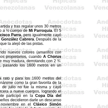
rtida y tras regalar unos
30 metros
ndo a ½ cuerpo de
Mi Parroquia
. El 5
cisco Parra
, pero igualmente cayó
 González Cabrera
. Después de la
ue la alejó de las pistas.
ndo nuevos colores (
amarillos con
os propietarios, cuando
A Chorus
se muy madura, derrotando con 2 ¾
o, pasando los
1600 metros
en un
 rato y para los
1600 metros
del
nánime como la gran favorita de la
6 de julio no fue la misma y cayó
cera a nueve cuerpos, logrando el
nte participó en la
Copa Día del
dueños decidieron darle un descanso
e noviembre en el
Clásico Simón