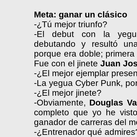
Meta: ganar un clásico
-¿Tú mejor triunfo?
-El debut con la ye
debutando y resultó una
porque era doble; primera 
Fue con el jinete
Juan Jos
-¿El mejor ejemplar prese
-La yegua
Cyber
Punk, por
-¿El mejor jinete?
-Obviamente,
Douglas
Val
completo que yo he vist
ganador de carreras del m
-¿Entrenador qué admires